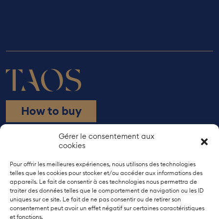
How to buy
Rue de Bourgogne 21
Gérer le consentement aux
cookies
1203 Geneva
+41 22 737 38 10
Pour offrir les meilleures expériences, nous utilisons des technologies
telles que les cookies pour stocker et/ou accéder aux informations des
Models
appareils. Le fait de consentir à ces technologies nous permettra de
traiter des données telles que le comportement de navigation ou les ID
The artisans
uniques sur ce site. Le fait de ne pas consentir ou de retirer son
About us
consentement peut avoir un effet négatif sur certaines caractéristiques
et fonctions.