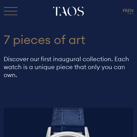
Skip
to
FR
EN
Toggle
content
navigation
7 pieces of art
Discover our first inaugural collection. Each
watch is a unique piece that only you can
own.