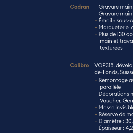
Cadran
Gravure main 
Gravure main 
Émail « sous-c
Marqueterie d
Plus de 130 co
main et travai
texturées
Calibre
VOP318, dévelo
de-Fonds, Suiss
Remontage au
parallèle
Décorations ma
Vaucher, Ge
Masse invisibl
Réserve de ma
Diamètre : 3
Épaisseur : 4