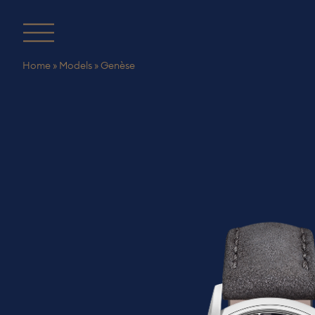
Skip
to
content
Toggle
Home
»
Models
»
Genèse
navigation