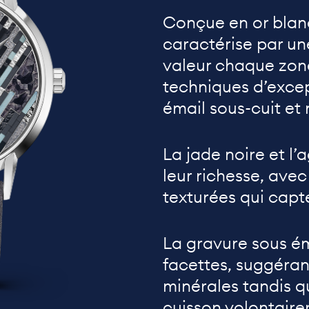
Conçue en or blanc
caractérise par un
valeur chaque zon
techniques d’excep
émail sous-cuit et
La jade noire et l’
leur richesse, avec
texturées qui capte
La gravure sous ém
facettes, suggéran
minérales tandis qu
cuisson volontair