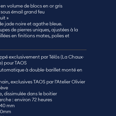
en volume de blocs en or gris
sous émail grand feu
uit »
e jade noire et agathe bleue.
upes de pierres uniques, ajustées à la
llées en finitions mates, polies et
ppé exclusivement par Télôs (La Chaux-
e) pour TAOS
tomatique à double-barillet monté en
in, exclusives TAOS par l’Atelier Olivier
nève
e, dissimulée dans le boitier
rche : environ 72 heures
0,40 mm
,20mm