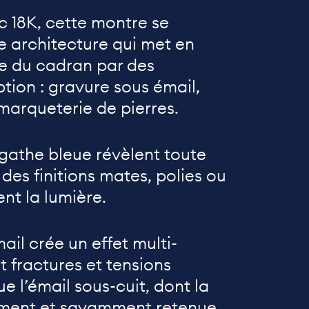
 18K, cette montre se
e architecture qui met en
e du cadran par des
tion : gravure sous émail,
 marqueterie de pierres.
agathe bleue révèlent toute
 des finitions mates, polies ou
nt la lumière.
ail crée un effet multi-
t fractures et tensions
e l’émail sous-cuit, dont la
ement et savamment retenue