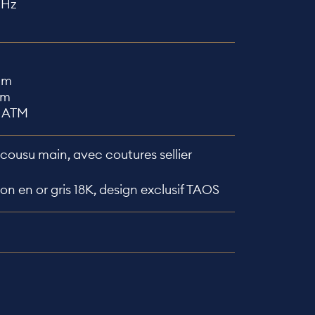
 Hz
mm
mm
3 ATM
 cousu main, avec coutures sellier
lon en or gris 18K, design exclusif TAOS