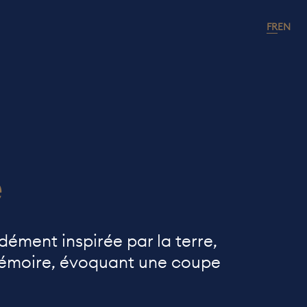
FR
EN
e
ément inspirée par la terre,
 mémoire, évoquant une coupe